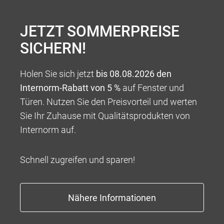
JETZT SOMMERPREISE
Robert Wagner,
SICHERN!
Purgstall
Verkaufsberater
Holen Sie sich jetzt
bis 08.08.2026 den
Purgstall
Internorm-Rabatt von 5 %
auf Fenster und
Türen. Nutzen Sie den Preisvorteil und werten
Telefon:
07489 2702-927
Sie Ihr Zuhause mit Qualitätsprodukten von
robert.wagner@mostvmitte.rlh.at
Internorm auf.
Schnell zugreifen und sparen!
VERKAUFSTEAM GARAGENTORE