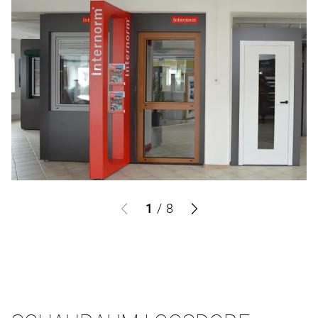
1
/
8